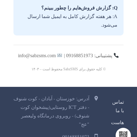
Q: گزارش فروش‌هایم را چطور ببینم؟
A: هر هفته گزارش کامل به ایمیل شما ارسال
می‌شود.
پشتیبانی: 09168851973 |
info@sabzsms.com
© کلیه حقوق برای SabzSMS محفوظ است – ۱۴۰۳
آدرس: خوزستان - آبادان - کوت شنوف
تماس
- دفتر ICT روستایی(پیشخوان کوت
با ما
شنوف) - روبروی درمانگاه ولیعصر
هاست
"عج"
09168851973