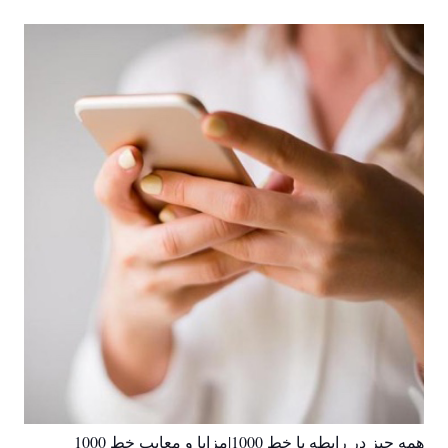
همه چیز در رابطه با خط 1000|مزایا و معایب خط 1000