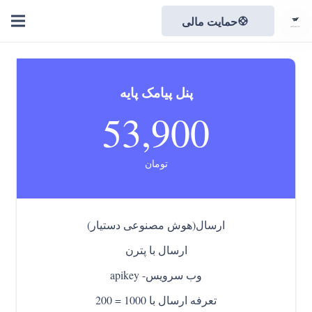
حمایت مالی
support
پنل پیامک پایه
53,900
تومان
ارسال(هوش مصنوعی دستیار)
ارسال با پترن
وب سرویس- apikey
تعرفه ارسال با 1000 = 200