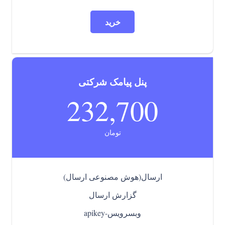
خرید
پنل پیامک شرکتی
232,700
تومان
ارسال(هوش مصنوعی ارسال)
گزارش ارسال
وبسرویس-apikey