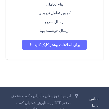
پیام تعاملی
کمپین تعامل تدریجی
ارسال سریع
ارسال هوشمند پویا
برای اصلاعات بیشتر کلیک کنید
mic
آدرس: خوزستان - آبادان - کوت شنوف
تماس
- دفتر ICT روستایی(پیشخوان کوت
با ما